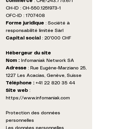
commerce
: CHE-243.775.671
CH-ID : CH-550.1251973-1
OFC-ID :
1707408
Forme juridique
: Société à
responsabilité limitée Sàrl
Capital social
: 20'000 CHF
Hébergeur du site
Nom :
Infomaniak Network SA
Adresse
: Rue Eugène-Marziano 25,
1227 Les Acacias, Genève, Suisse
Téléphone :
+41 22 820 35 44
Site web
:
https://www.infomaniak.com
Protection des données
personnelles
Les données personnelles